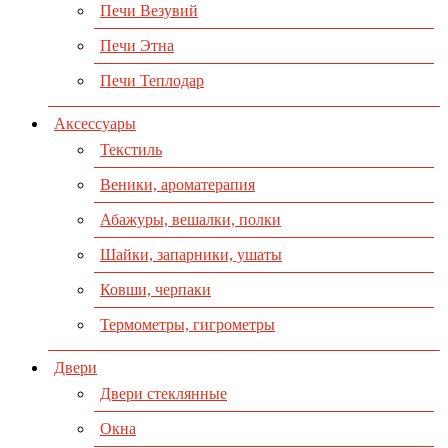
Печи Везувий
Печи Этна
Печи Теплодар
Аксессуары
Текстиль
Веники, ароматерапия
Абажуры, вешалки, полки
Шайки, запарники, ушаты
Ковши, черпаки
Термометры, гигрометры
Двери
Двери стеклянные
Окна