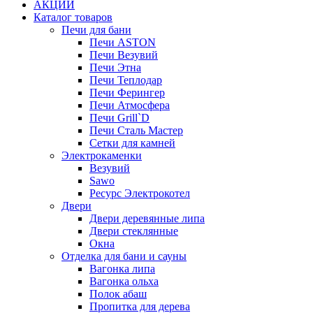
АКЦИИ
Каталог товаров
Печи для бани
Печи ASTON
Печи Везувий
Печи Этна
Печи Теплодар
Печи Ферингер
Печи Атмосфера
Печи Grill`D
Печи Сталь Мастер
Сетки для камней
Электрокаменки
Везувий
Sawo
Ресурс Электрокотел
Двери
Двери деревянные липа
Двери стеклянные
Окна
Отделка для бани и сауны
Вагонка липа
Вагонка ольха
Полок абаш
Пропитка для дерева