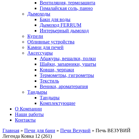
Вентиляция, термозащита
Гималайская соль, панно
Дымоходы
Баки для воды
Дымоход FERRUM
Интерьерный дымоход
Купели
Обливные устройства
Камни для печей
Аксессуары
Абажуры, вешалки, полки
Шайки, запарники, ушаты
Ковши, черпаки
Термометры, гигрометры
Текстиль
Веники, ароматерапия
Тандыры
Тандыры
Комплектующие
О Компании
Наши работы
Контакты
Главная
»
Печи для бани
»
Печи Везувий
» Печь ВЕЗУВИЙ
Легенда Ковка 12 (261)