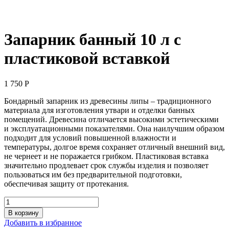
Запарник банный 10 л с
пластиковой вставкой
1 750
Р
Бондарный запарник из древесины липы – традиционного
материала для изготовления утвари и отделки банных
помещений. Древесина отличается высокими эстетическими
и эксплуатационными показателями. Она наилучшим образом
подходит для условий повышенной влажности и
температуры, долгое время сохраняет отличный внешний вид,
не чернеет и не поражается грибком. Пластиковая вставка
значительно продлевает срок службы изделия и позволяет
пользоваться им без предварительной подготовки,
обеспечивая защиту от протекания.
Количество
товара
В корзину
Запарник
Добавить в избранное
банный