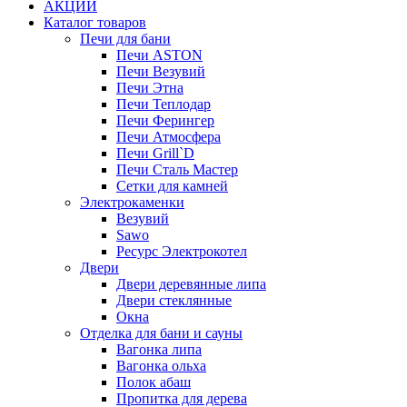
АКЦИИ
Каталог товаров
Печи для бани
Печи ASTON
Печи Везувий
Печи Этна
Печи Теплодар
Печи Ферингер
Печи Атмосфера
Печи Grill`D
Печи Сталь Мастер
Сетки для камней
Электрокаменки
Везувий
Sawo
Ресурс Электрокотел
Двери
Двери деревянные липа
Двери стеклянные
Окна
Отделка для бани и сауны
Вагонка липа
Вагонка ольха
Полок абаш
Пропитка для дерева