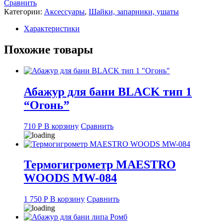
Сравнить
10
Категории:
Аксессуары
,
Шайки, запарники, ушаты
л
с
Характеристики
пластиковой
вставкой
Похожие товары
Абажур для бани BLACK тип 1
“Огонь”
710
Р
В корзину
Сравнить
Термогигрометр MAESTRO
WOODS MW-084
1 750
Р
В корзину
Сравнить