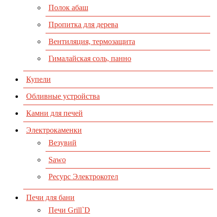
Полок абаш
Пропитка для дерева
Вентиляция, термозащита
Гималайская соль, панно
Купели
Обливные устройства
Камни для печей
Электрокаменки
Везувий
Sawo
Ресурс Электрокотел
Печи для бани
Печи Grill`D