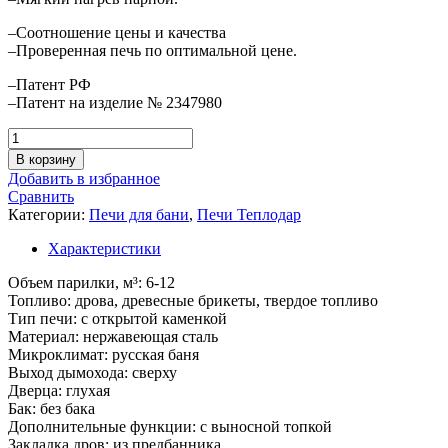
–Соотношение цены и качества
–Проверенная печь по оптимальной цене.
–Патент РФ
–Патент на изделие № 2347980
Количество
товара
В корзину
Печь
Добавить в избранное
для
Сравнить
бани
Категории:
Печи для бани
,
Печи Теплодар
Русь-12
Л
Характеристики
Объем парилки, м³: 6-12
Топливо: дрова, древесные брикеты, твердое топливо
Тип печи: с открытой каменкой
Материал: нержавеющая сталь
Микроклимат: русская баня
Выход дымохода: сверху
Дверца: глухая
Бак: без бака
Дополнительные функции: с выносной топкой
Закладка дров: из предбанника