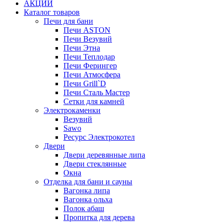
АКЦИИ
Каталог товаров
Печи для бани
Печи ASTON
Печи Везувий
Печи Этна
Печи Теплодар
Печи Ферингер
Печи Атмосфера
Печи Grill`D
Печи Сталь Мастер
Сетки для камней
Электрокаменки
Везувий
Sawo
Ресурс Электрокотел
Двери
Двери деревянные липа
Двери стеклянные
Окна
Отделка для бани и сауны
Вагонка липа
Вагонка ольха
Полок абаш
Пропитка для дерева