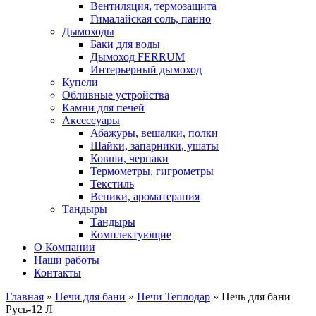
Вентиляция, термозащита
Гималайская соль, панно
Дымоходы
Баки для воды
Дымоход FERRUM
Интерьерный дымоход
Купели
Обливные устройства
Камни для печей
Аксессуары
Абажуры, вешалки, полки
Шайки, запарники, ушаты
Ковши, черпаки
Термометры, гигрометры
Текстиль
Веники, ароматерапия
Тандыры
Тандыры
Комплектующие
О Компании
Наши работы
Контакты
Главная
»
Печи для бани
»
Печи Теплодар
» Печь для бани
Русь-12 Л