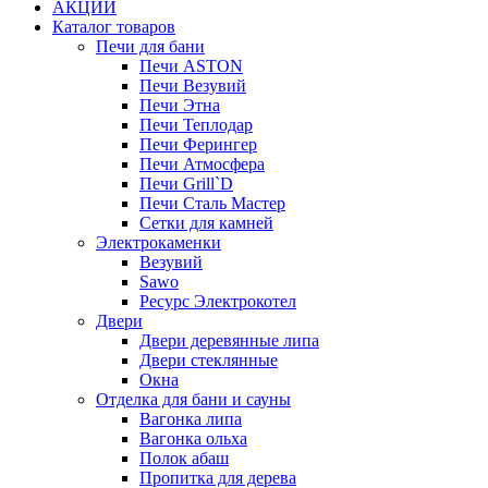
АКЦИИ
Каталог товаров
Печи для бани
Печи ASTON
Печи Везувий
Печи Этна
Печи Теплодар
Печи Ферингер
Печи Атмосфера
Печи Grill`D
Печи Сталь Мастер
Сетки для камней
Электрокаменки
Везувий
Sawo
Ресурс Электрокотел
Двери
Двери деревянные липа
Двери стеклянные
Окна
Отделка для бани и сауны
Вагонка липа
Вагонка ольха
Полок абаш
Пропитка для дерева