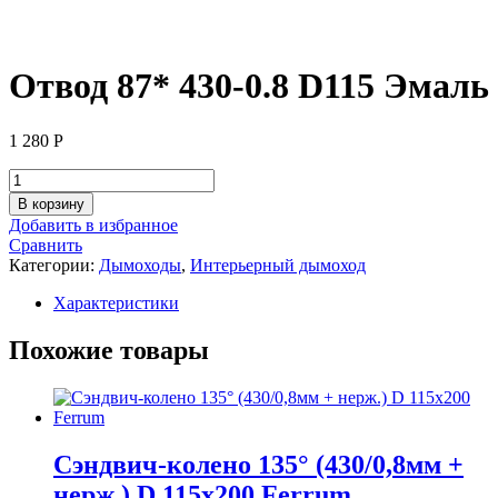
Отвод 87* 430-0.8 D115 Эмаль
1 280
Р
Количество
товара
В корзину
Отвод
Добавить в избранное
87*
Сравнить
430-
Категории:
Дымоходы
,
Интерьерный дымоход
0.8
D115
Характеристики
Эмаль
Похожие товары
Сэндвич-колено 135° (430/0,8мм +
нерж.) D 115х200 Ferrum