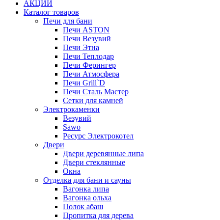
АКЦИИ
Каталог товаров
Печи для бани
Печи ASTON
Печи Везувий
Печи Этна
Печи Теплодар
Печи Ферингер
Печи Атмосфера
Печи Grill`D
Печи Сталь Мастер
Сетки для камней
Электрокаменки
Везувий
Sawo
Ресурс Электрокотел
Двери
Двери деревянные липа
Двери стеклянные
Окна
Отделка для бани и сауны
Вагонка липа
Вагонка ольха
Полок абаш
Пропитка для дерева