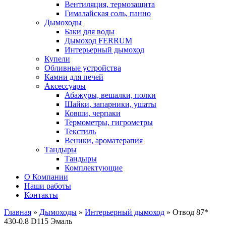
Вентиляция, термозащита
Гималайская соль, панно
Дымоходы
Баки для воды
Дымоход FERRUM
Интерьерный дымоход
Купели
Обливные устройства
Камни для печей
Аксессуары
Абажуры, вешалки, полки
Шайки, запарники, ушаты
Ковши, черпаки
Термометры, гигрометры
Текстиль
Веники, ароматерапия
Тандыры
Тандыры
Комплектующие
О Компании
Наши работы
Контакты
Главная
»
Дымоходы
»
Интерьерный дымоход
» Отвод 87*
430-0.8 D115 Эмаль