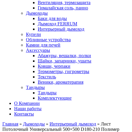
Вентиляция, термозащита
Гималайская соль, панно
Дымоходы
Баки для воды
Дымоход FERRUM
Интерьерный дымоход
Купели
Обливные устройства
Камни для печей
Аксессуары
Абажуры, вешалки, полки
Шайки, запарники, ушаты
Ковши, черпаки
Термометры, гигрометры
Текстиль
Веники, ароматерапия
Тандыры
Тандыры
Комплектующие
О Компании
Наши работы
Контакты
Главная
»
Дымоходы
»
Интерьерный дымоход
» Лист
Потолочный Универсальный 500×500 D180-210 Полимер