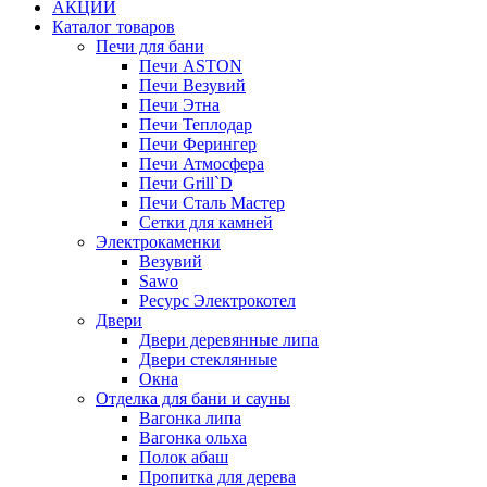
АКЦИИ
Каталог товаров
Печи для бани
Печи ASTON
Печи Везувий
Печи Этна
Печи Теплодар
Печи Ферингер
Печи Атмосфера
Печи Grill`D
Печи Сталь Мастер
Сетки для камней
Электрокаменки
Везувий
Sawo
Ресурс Электрокотел
Двери
Двери деревянные липа
Двери стеклянные
Окна
Отделка для бани и сауны
Вагонка липа
Вагонка ольха
Полок абаш
Пропитка для дерева