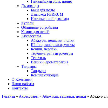
Гималайская соль, панно
Дымоходы
Баки для воды
Дымоход FERRUM
Интерьерный дымоход
Купели
Обливные устройства
Камни для печей
Аксессуары
Абажуры, вешалки, полки
Шайки, запарники, ушаты
Ковши, черпаки
Термометры, гигрометры
Текстиль
Веники, ароматерапия
Тандыры
Тандыры
Комплектующие
О Компании
Наши работы
Контакты
Главная
»
Аксессуары
»
Абажуры, вешалки, полки
» Абажур дл