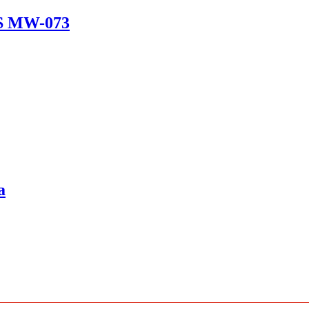
S MW-073
а