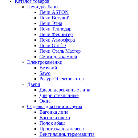
Каталог товаров
Печи для бани
Печи ASTON
Печи Везувий
Печи Этна
Печи Теплодар
Печи Ферингер
Печи Атмосфера
Печи Grill`D
Печи Сталь Мастер
Сетки для камней
Электрокаменки
Везувий
Sawo
Ресурс Электрокотел
Двери
Двери деревянные липа
Двери стеклянные
Окна
Отделка для бани и сауны
Вагонка липа
Вагонка ольха
Полок абаш
Пропитка для дерева
Вентиляция, термозащита