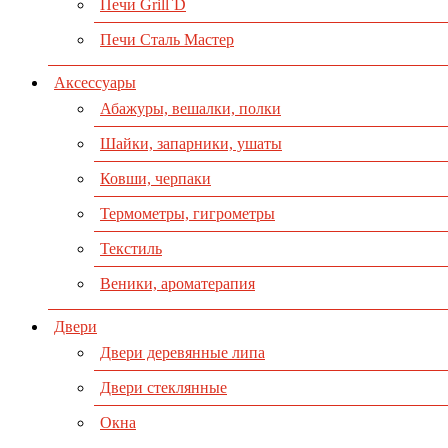
Печи Grill`D
Печи Сталь Мастер
Аксессуары
Абажуры, вешалки, полки
Шайки, запарники, ушаты
Ковши, черпаки
Термометры, гигрометры
Текстиль
Веники, ароматерапия
Двери
Двери деревянные липа
Двери стеклянные
Окна