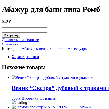
Абажур для бани липа Ромб
610
Р
Количество
товара
В корзину
Абажур
Добавить в избранное
для
Сравнить
бани
Категории:
Абажуры, вешалки, полки
,
Аксессуары
липа
Ромб
Характеристики
Похожие товары
Веник “Экстра” дубовый с травами 
350
Р
В корзину
Сравнить