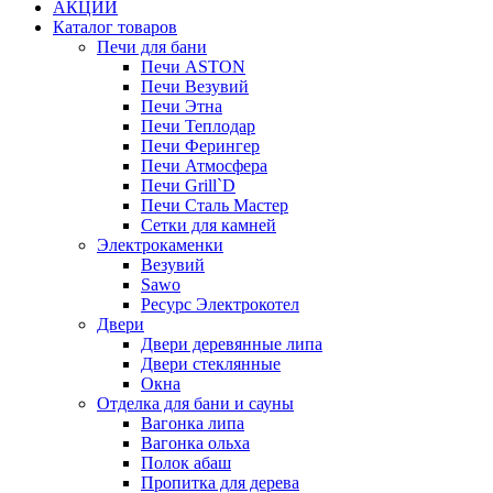
АКЦИИ
Каталог товаров
Печи для бани
Печи ASTON
Печи Везувий
Печи Этна
Печи Теплодар
Печи Ферингер
Печи Атмосфера
Печи Grill`D
Печи Сталь Мастер
Сетки для камней
Электрокаменки
Везувий
Sawo
Ресурс Электрокотел
Двери
Двери деревянные липа
Двери стеклянные
Окна
Отделка для бани и сауны
Вагонка липа
Вагонка ольха
Полок абаш
Пропитка для дерева