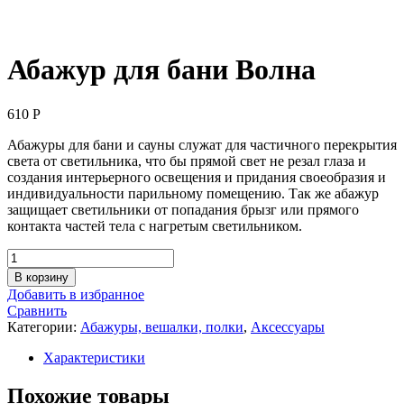
Абажур для бани Волна
610
Р
Абажуры для бани и сауны служат для частичного перекрытия
света от светильника, что бы прямой свет не резал глаза и
создания интерьерного освещения и придания своеобразия и
индивидуальности парильному помещению. Так же абажур
защищает светильники от попадания брызг или прямого
контакта частей тела с нагретым светильником.
Количество
товара
В корзину
Абажур
Добавить в избранное
для
Сравнить
бани
Категории:
Абажуры, вешалки, полки
,
Аксессуары
Волна
Характеристики
Похожие товары