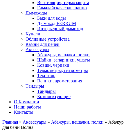
Вентиляция, термозащита
Гималайская соль, панно
Дымоходы
Баки для воды
Дымоход FERRUM
Интерьерный дымоход
Купели
Обливные устройства
Камни для печей
Аксессуары
Абажуры, вешалки, полки
Шайки, запарники, ушаты
Ковши, черпаки
Термометры, гигрометры
Текстиль
Веники, ароматерапия
Тандыры
Тандыры
Комплектующие
О Компании
Наши работы
Контакты
Главная
»
Аксессуары
»
Абажуры, вешалки, полки
» Абажур
для бани Волна