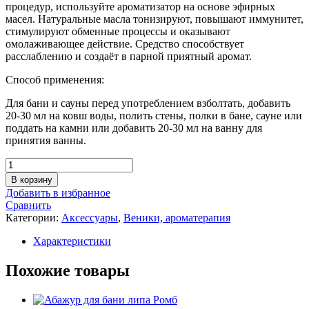
процедур, используйте ароматизатор на основе эфирных
120 руб..
масел. Натуральные масла тонизируют, повышают иммунитет,
стимулируют обменные процессы и оказывают
омолаживающее действие. Средство способствует
расслаблению и создаёт в парной приятный аромат.
Способ применения:
Для бани и сауны перед употреблением взболтать, добавить
20-30 мл на ковш воды, полить стены, полки в бане, сауне или
поддать на камни или добавить 20-30 мл на ванну для
принятия ванны.
Количество
товара
В корзину
Ароматическая
Добавить в избранное
смесь
Сравнить
для
Категории:
Аксессуары
,
Веники, ароматерапия
бани,
сауны,
Характеристики
ванной,
100
Похожие товары
мл