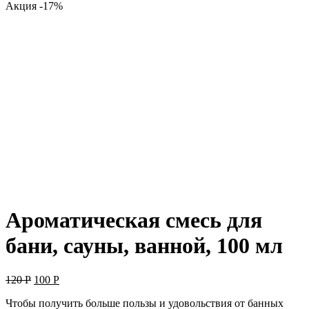
Акция -17%
Ароматическая смесь для
бани, сауны, ванной, 100 мл
Первоначальная
Текущая
120
Р
100
Р
цена
цена:
Чтобы получить больше пользы и удовольствия от банных
составляла
100 руб..