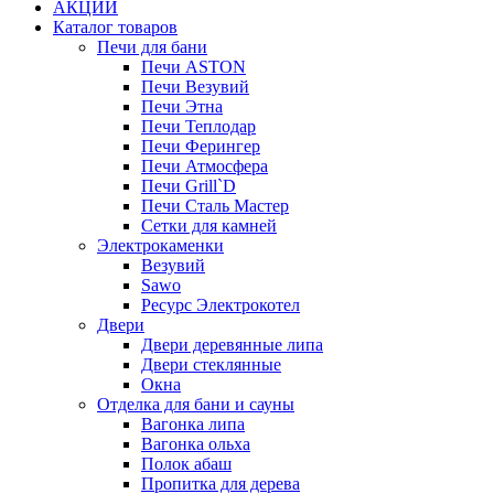
АКЦИИ
Каталог товаров
Печи для бани
Печи ASTON
Печи Везувий
Печи Этна
Печи Теплодар
Печи Ферингер
Печи Атмосфера
Печи Grill`D
Печи Сталь Мастер
Сетки для камней
Электрокаменки
Везувий
Sawo
Ресурс Электрокотел
Двери
Двери деревянные липа
Двери стеклянные
Окна
Отделка для бани и сауны
Вагонка липа
Вагонка ольха
Полок абаш
Пропитка для дерева