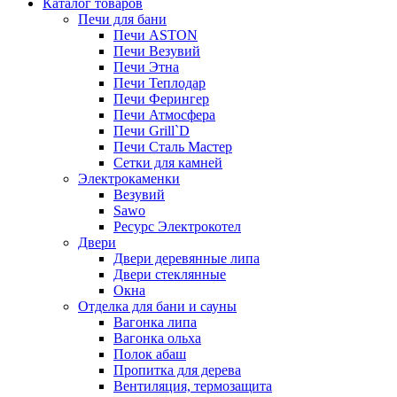
Каталог товаров
Печи для бани
Печи ASTON
Печи Везувий
Печи Этна
Печи Теплодар
Печи Ферингер
Печи Атмосфера
Печи Grill`D
Печи Сталь Мастер
Сетки для камней
Электрокаменки
Везувий
Sawo
Ресурс Электрокотел
Двери
Двери деревянные липа
Двери стеклянные
Окна
Отделка для бани и сауны
Вагонка липа
Вагонка ольха
Полок абаш
Пропитка для дерева
Вентиляция, термозащита