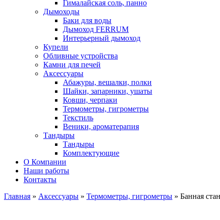
Гималайская соль, панно
Дымоходы
Баки для воды
Дымоход FERRUM
Интерьерный дымоход
Купели
Обливные устройства
Камни для печей
Аксессуары
Абажуры, вешалки, полки
Шайки, запарники, ушаты
Ковши, черпаки
Термометры, гигрометры
Текстиль
Веники, ароматерапия
Тандыры
Тандыры
Комплектующие
О Компании
Наши работы
Контакты
Главная
»
Аксессуары
»
Термометры, гигрометры
» Банная ста