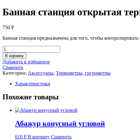
Банная станция открытая те
750
Р
Банная станция предназначена для того, чтобы контролировать
Количество
товара
В корзину
Банная
Добавить в избранное
станция
Сравнить
открытая
Категории:
Аксессуары
,
Термометры, гигрометры
термометр+гигрометр
"Сердце"
Характеристики
Похожие товары
Абажур конусный угловой
610
Р
В корзину
Сравнить