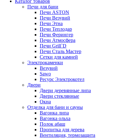
Каталог товаров
Печи для бани
Печи ASTON
Печи Везувий
Печи Этна
Печи Теплодар
Печи Ферингер
Печи Атмосфера
Печи Grill`D
Печи Сталь Мастер
Сетки для камней
Электрокаменки
Везувий
Sawo
Ресурс Электрокотел
Двери
Двери деревянные липа
Двери стеклянные
Окна
Отделка для бани и сауны
Вагонка липа
Вагонка ольха
Полок абаш
Пропитка для дерева
Вентиляция, термозащита