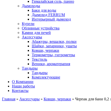
Гималайская соль, панно
Дымоходы
Баки для воды
Дымоход FERRUM
Интерьерный дымоход
Купели
Обливные устройства
Камни для печей
Аксессуары
Абажуры, вешалки, полки
Шайки, запарники, ушаты
Ковши, черпаки
Термометры, гигрометры
Текстиль
Веники, ароматерапия
Тандыры
Тандыры
Комплектующие
О Компании
Наши работы
Контакты
Главная
»
Аксессуары
»
Ковши, черпаки
» Черпак для бани 0,2 