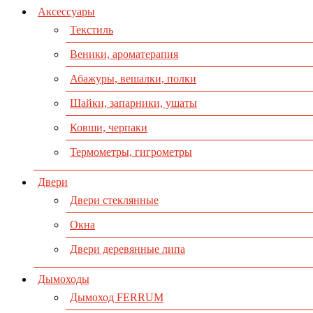
Аксессуары
Текстиль
Веники, ароматерапия
Абажуры, вешалки, полки
Шайки, запарники, ушаты
Ковши, черпаки
Термометры, гигрометры
Двери
Двери стеклянные
Окна
Двери деревянные липа
Дымоходы
Дымоход FERRUM