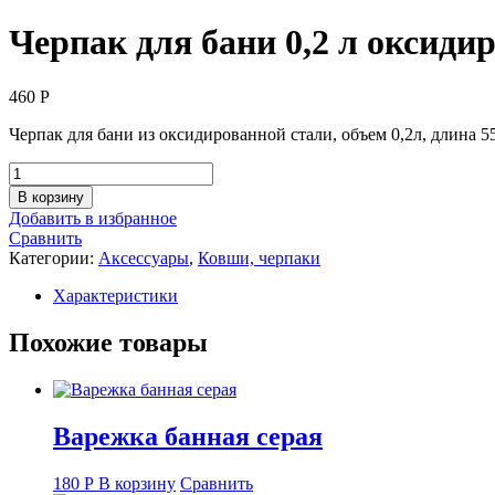
Черпак для бани 0,2 л оксидир
460
Р
Черпак для бани из оксидированной стали, объем 0,2л, длина 5
Количество
товара
В корзину
Черпак
Добавить в избранное
для
Сравнить
бани
Категории:
Аксессуары
,
Ковши, черпаки
0,2
л
Характеристики
оксидир.
сталь
Похожие товары
(бронза)
Варежка банная серая
180
Р
В корзину
Сравнить