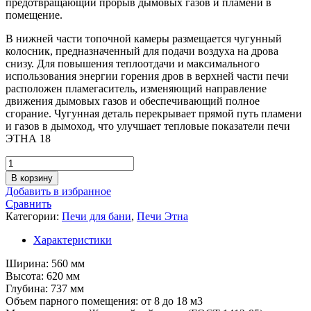
предотвращающий прорыв дымовых газов и пламени в
помещение.
В нижней части топочной камеры размещается чугунный
колосник, предназначенный для подачи воздуха на дрова
снизу. Для повышения теплоотдачи и максимального
использования энергии горения дров в верхней части печи
расположен пламегаситель, изменяющий направление
движения дымовых газов и обеспечивающий полное
сгорание. Чугунная деталь перекрывает прямой путь пламени
и газов в дымоход, что улучшает тепловые показатели печи
ЭТНА 18
Количество
товара
В корзину
Чугунная
Добавить в избранное
печь
Сравнить
для
Категории:
Печи для бани
,
Печи Этна
бани
ЭТНА
Характеристики
18
(ДТ-4С)
Ширина: 560 мм
Стандарт
Высота: 620 мм
Глубина: 737 мм
Объем парного помещения: от 8 до 18 м3