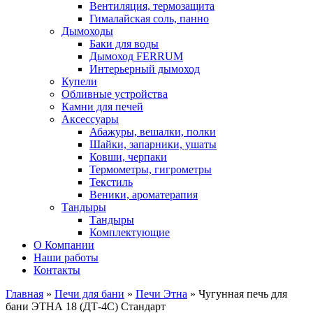
Вентиляция, термозащита
Гималайская соль, панно
Дымоходы
Баки для воды
Дымоход FERRUM
Интерьерный дымоход
Купели
Обливные устройства
Камни для печей
Аксессуары
Абажуры, вешалки, полки
Шайки, запарники, ушаты
Ковши, черпаки
Термометры, гигрометры
Текстиль
Веники, ароматерапия
Тандыры
Тандыры
Комплектующие
О Компании
Наши работы
Контакты
Главная
»
Печи для бани
»
Печи Этна
» Чугунная печь для
бани ЭТНА 18 (ДТ-4С) Стандарт