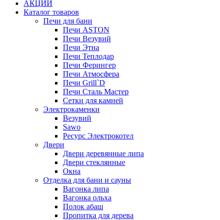
АКЦИИ
Каталог товаров
Печи для бани
Печи ASTON
Печи Везувий
Печи Этна
Печи Теплодар
Печи Ферингер
Печи Атмосфера
Печи Grill`D
Печи Сталь Мастер
Сетки для камней
Электрокаменки
Везувий
Sawo
Ресурс Электрокотел
Двери
Двери деревянные липа
Двери стеклянные
Окна
Отделка для бани и сауны
Вагонка липа
Вагонка ольха
Полок абаш
Пропитка для дерева