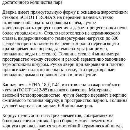
достаточного количества пара.
Дверка имеет прямоугольную форму и оснащена жаростойким
стеклом SCHOTT ROBAX на передней панели. Стекло
позволяет наблюдать за горящим огнём, лучше
контролировать процесс горения и делает процесс топки печи
более управляемым. Стекло изготовлено из керамического
сплава, выдерживающего температурные нагрузки до 600
градусов при постоянном нагреве и хорошо переносящего
кратковременные перепады температуры (например,
попадание воды на стекло). Толщина стекла 4 миллиметра,
пространство между стеклом и рамкой герметично заполнено
термостойким шнуром. Ручка двери при закрывании плотно
притягивает полотно дверки к рамке, что предотвращает
попадание дыма и горящих газов в помещение.
Банная печь ЭТНА 18 ДТ-4С изготовлена из жаростойкого
чугуна (ГОСТ 1412-85) высокого качества. Материал с
высокой теплопроводностью, чугун быстро передаёт энергию
сжигаемого топлива наружу, в пространство парной. Толщина
деталей корпуса составляет 6-8 миллиметров.
Корпус печи состоит из трёх элементов, собираемых на
болтовых соединениях. При сборке между элементами
корпуса прокладывается термостойкий керамический шнур,