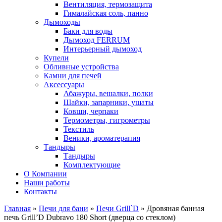
Вентиляция, термозащита
Гималайская соль, панно
Дымоходы
Баки для воды
Дымоход FERRUM
Интерьерный дымоход
Купели
Обливные устройства
Камни для печей
Аксессуары
Абажуры, вешалки, полки
Шайки, запарники, ушаты
Ковши, черпаки
Термометры, гигрометры
Текстиль
Веники, ароматерапия
Тандыры
Тандыры
Комплектующие
О Компании
Наши работы
Контакты
Главная
»
Печи для бани
»
Печи Grill`D
» Дровяная банная
печь Grill’D Dubravo 180 Short (дверца со стеклом)