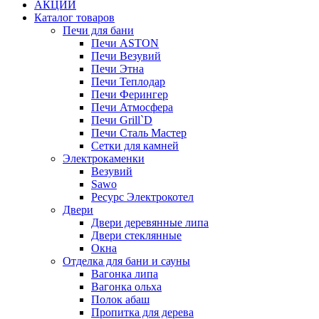
АКЦИИ
Каталог товаров
Печи для бани
Печи ASTON
Печи Везувий
Печи Этна
Печи Теплодар
Печи Ферингер
Печи Атмосфера
Печи Grill`D
Печи Сталь Мастер
Сетки для камней
Электрокаменки
Везувий
Sawo
Ресурс Электрокотел
Двери
Двери деревянные липа
Двери стеклянные
Окна
Отделка для бани и сауны
Вагонка липа
Вагонка ольха
Полок абаш
Пропитка для дерева