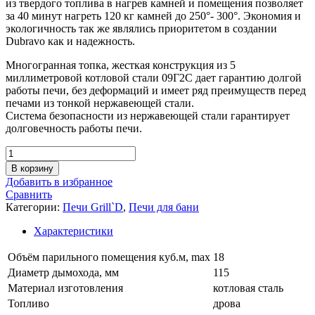
из твердого топлива в нагрев камней и помещения позволяет
за 40 минут нагреть 120 кг камней до 250°- 300°. Экономия и
экологичность так же являлись приоритетом в создании
Dubravo как и надежность.
Многогранная топка, жесткая конструкция из 5
миллиметровой котловой стали 09Г2С дает гарантию долгой
работы печи, без деформаций и имеет ряд преимуществ перед
печами из тонкой нержавеющей стали.
Система безопасности из нержавеющей стали гарантирует
долговечность работы печи.
Количество
товара
В корзину
Дровяная
Добавить в избранное
банная
Сравнить
печь
Категории:
Печи Grill`D
,
Печи для бани
Grill'D
Dubravo
Характеристики
180
Short
Объём парильного помещения куб.м, max
18
(дверца
Диаметр дымохода, мм
115
со
Материал изготовления
котловая сталь
стеклом)
Топливо
дрова