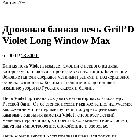
Акция -5%
Дровяная банная печь Grill’D
Violet Long Window Max
Первоначальная
Текущая
61 900
Р
58 800
Р
цена
цена:
Банная печь
Violet
вызывает эмоции с первого взгляда,
составляла
58
которые усиливаются в процессе эксплуатации. Блестящие
61
800 руб..
боковые панели сверкают четкими гранями и подчеркивают
900 руб..
ее эксклюзивность. Богатый внешний вид дополняют
изящные узоры из Русских сказок и былин.
Печь
Viole
t
призвана создавать неповторимую атмосферу
Русской бани. От ее стенок исходит мягкое тепло, излучаемое
выложенными по периметру печи полудрагоценными
камнями
.
Закрытая каменка
Violet
генерирует легкий
мелкодисперсный пар, который обволакивает своих гостей,
даруя им умиротворение, спокойствие и здоровье.
Печь Violet в версии Short предназначена для топки из