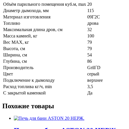
Window
Объём парильного помещения куб.м, max
20
Max
Диаметр дымохода, мм
115
Материал изготовления
09Г2С
Топливо
дрова
Максимальная длина дров, см
32
Масса камней, кг
100
Вес МАХ, кг
79
Высота, см
79
Ширина, см
54
Глубина, см
86
Производитель
Grill`D
Цвет
серый
Подключение к дымоходу
верхнее
Расход топлива кг/ч, min
3,5
С закрытой каменкой
Да
Похожие товары