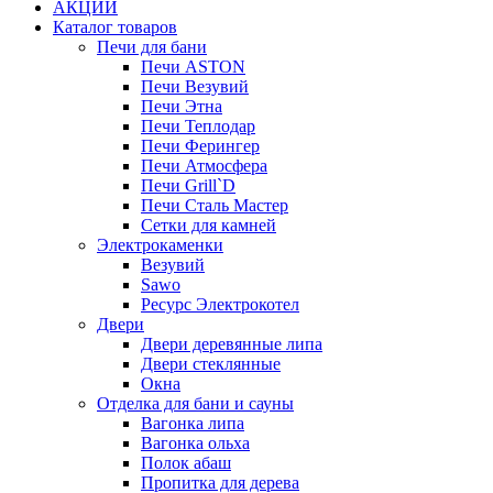
АКЦИИ
Каталог товаров
Печи для бани
Печи ASTON
Печи Везувий
Печи Этна
Печи Теплодар
Печи Ферингер
Печи Атмосфера
Печи Grill`D
Печи Сталь Мастер
Сетки для камней
Электрокаменки
Везувий
Sawo
Ресурс Электрокотел
Двери
Двери деревянные липа
Двери стеклянные
Окна
Отделка для бани и сауны
Вагонка липа
Вагонка ольха
Полок абаш
Пропитка для дерева