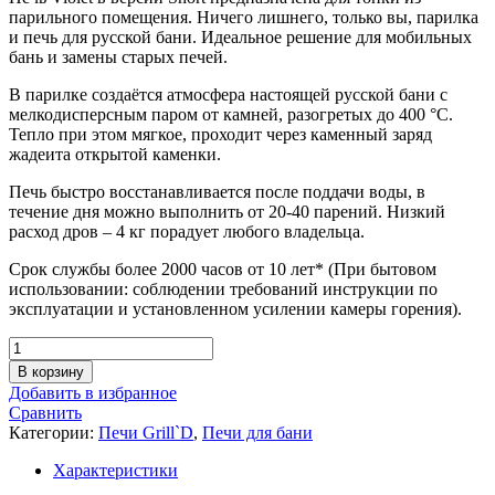
парильного помещения. Ничего лишнего, только вы, парилка
и печь для русской бани. Идеальное решение для мобильных
бань и замены старых печей.
В парилке создаётся атмосфера настоящей русской бани с
мелкодисперсным паром от камней, разогретых до 400 °C.
Тепло при этом мягкое, проходит через каменный заряд
жадеита открытой каменки.
Печь быстро восстанавливается после поддачи воды, в
течение дня можно выполнить от 20-40 парений. Низкий
расход дров – 4 кг порадует любого владельца.
Срок службы более 2000 часов от 10 лет* (При бытовом
использовании: соблюдении требований инструкции по
эксплуатации и установленном усилении камеры горения).
Количество
товара
В корзину
Дровяная
Добавить в избранное
банная
Сравнить
печь
Категории:
Печи Grill`D
,
Печи для бани
Grill'D
Violet
Характеристики
Long