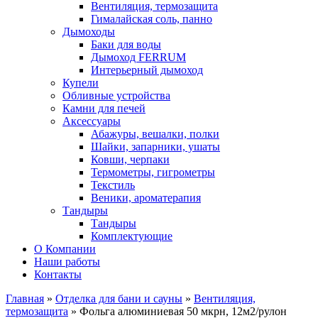
Вентиляция, термозащита
Гималайская соль, панно
Дымоходы
Баки для воды
Дымоход FERRUM
Интерьерный дымоход
Купели
Обливные устройства
Камни для печей
Аксессуары
Абажуры, вешалки, полки
Шайки, запарники, ушаты
Ковши, черпаки
Термометры, гигрометры
Текстиль
Веники, ароматерапия
Тандыры
Тандыры
Комплектующие
О Компании
Наши работы
Контакты
Главная
»
Отделка для бани и сауны
»
Вентиляция,
термозащита
» Фольга алюминиевая 50 мкрн, 12м2/рулон