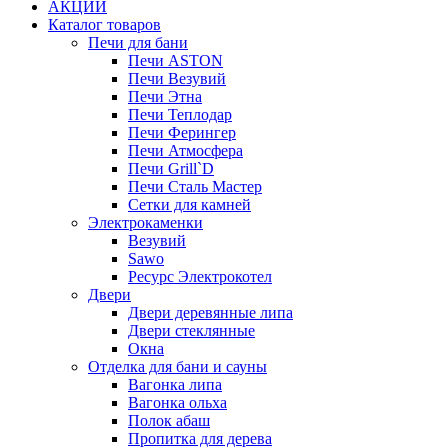
АКЦИИ
Каталог товаров
Печи для бани
Печи ASTON
Печи Везувий
Печи Этна
Печи Теплодар
Печи Ферингер
Печи Атмосфера
Печи Grill`D
Печи Сталь Мастер
Сетки для камней
Электрокаменки
Везувий
Sawo
Ресурс Электрокотел
Двери
Двери деревянные липа
Двери стеклянные
Окна
Отделка для бани и сауны
Вагонка липа
Вагонка ольха
Полок абаш
Пропитка для дерева