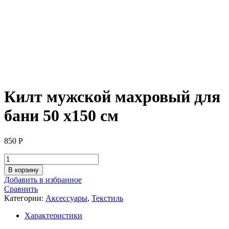
Килт мужской махровый для
бани 50 х150 см
850
Р
Количество
товара
В корзину
Килт
Добавить в избранное
мужской
Сравнить
махровый
Категории:
Аксессуары
,
Текстиль
для
бани
Характеристики
50