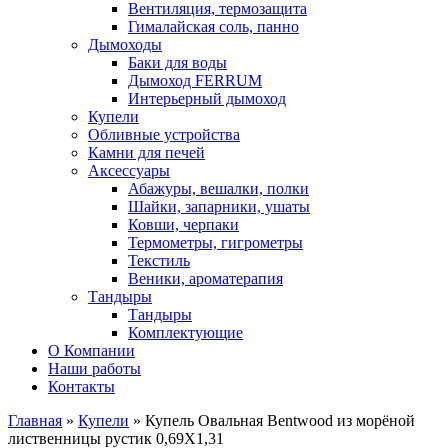
Вентиляция, термозащита
Гималайская соль, панно
Дымоходы
Баки для воды
Дымоход FERRUM
Интерьерный дымоход
Купели
Обливные устройства
Камни для печей
Аксессуары
Абажуры, вешалки, полки
Шайки, запарники, ушаты
Ковши, черпаки
Термометры, гигрометры
Текстиль
Веники, ароматерапия
Тандыры
Тандыры
Комплектующие
О Компании
Наши работы
Контакты
Главная
»
Купели
» Купель Овальная Bentwood из морёной
лиственницы рустик 0,69Х1,31