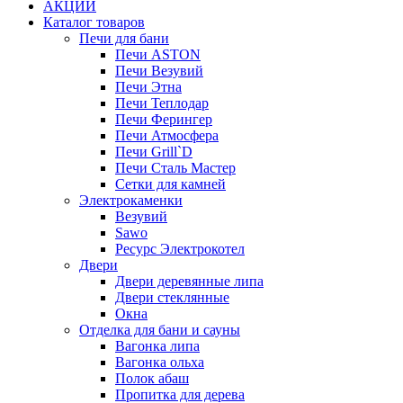
АКЦИИ
Каталог товаров
Печи для бани
Печи ASTON
Печи Везувий
Печи Этна
Печи Теплодар
Печи Ферингер
Печи Атмосфера
Печи Grill`D
Печи Сталь Мастер
Сетки для камней
Электрокаменки
Везувий
Sawo
Ресурс Электрокотел
Двери
Двери деревянные липа
Двери стеклянные
Окна
Отделка для бани и сауны
Вагонка липа
Вагонка ольха
Полок абаш
Пропитка для дерева