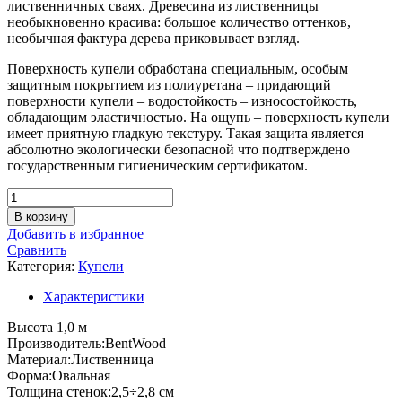
лиственничных сваях. Древесина из лиственницы
необыкновенно красива: большое количество оттенков,
необычная фактура дерева приковывает взгляд.
Поверхность купели обработана специальным, особым
защитным покрытием из полиуретана – придающий
поверхности купели – водостойкость – износостойкость,
обладающим эластичностью. На ощупь – поверхность купели
имеет приятную гладкую текстуру. Такая защита является
абсолютно экологически безопасной что подтверждено
государственным гигиеническим сертификатом.
Количество
товара
В корзину
Купель
Добавить в избранное
Овальная
Сравнить
Bentwood
Категория:
Купели
из
морёной
Характеристики
лиственницы
рустик
Высота 1,0 м
0,69Х1,31
Производитель:BentWood
Материал:Лиственница
Форма:Овальная
Толщина стенок:2,5÷2,8 см