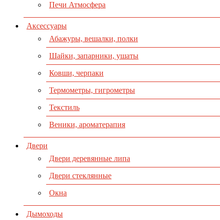
Печи Атмосфера
Аксессуары
Абажуры, вешалки, полки
Шайки, запарники, ушаты
Ковши, черпаки
Термометры, гигрометры
Текстиль
Веники, ароматерапия
Двери
Двери деревянные липа
Двери стеклянные
Окна
Дымоходы