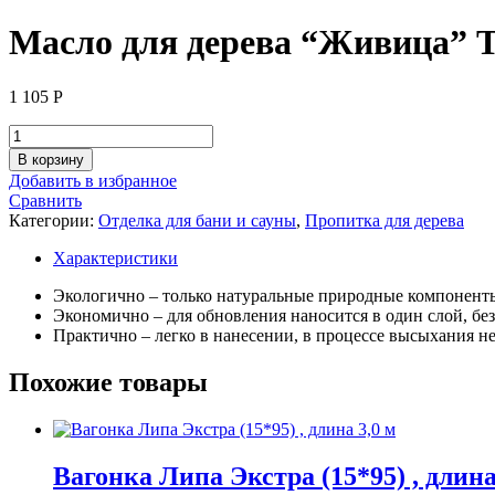
Масло для дерева “Живица” Т
1 105
Р
Количество
товара
В корзину
Масло
Добавить в избранное
для
Сравнить
дерева
Категории:
Отделка для бани и сауны
,
Пропитка для дерева
"Живица"
Традиционное,
Характеристики
1
л
Экологично – только натуральные природные компонент
Экономично – для обновления наносится в один слой, б
Практично – легко в нанесении, в процессе высыхания н
Похожие товары
Вагонка Липа Экстра (15*95) , длина