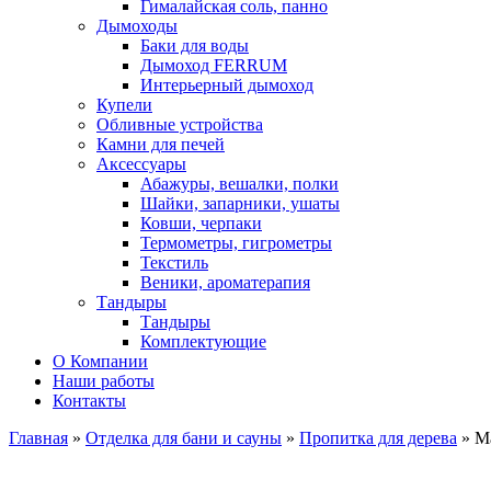
Гималайская соль, панно
Дымоходы
Баки для воды
Дымоход FERRUM
Интерьерный дымоход
Купели
Обливные устройства
Камни для печей
Аксессуары
Абажуры, вешалки, полки
Шайки, запарники, ушаты
Ковши, черпаки
Термометры, гигрометры
Текстиль
Веники, ароматерапия
Тандыры
Тандыры
Комплектующие
О Компании
Наши работы
Контакты
Главная
»
Отделка для бани и сауны
»
Пропитка для дерева
» Ма