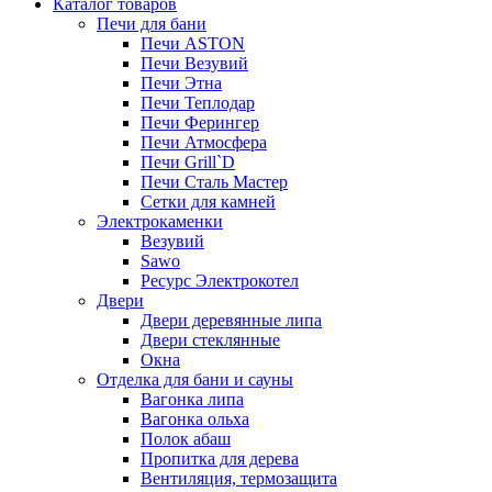
Каталог товаров
Печи для бани
Печи ASTON
Печи Везувий
Печи Этна
Печи Теплодар
Печи Ферингер
Печи Атмосфера
Печи Grill`D
Печи Сталь Мастер
Сетки для камней
Электрокаменки
Везувий
Sawo
Ресурс Электрокотел
Двери
Двери деревянные липа
Двери стеклянные
Окна
Отделка для бани и сауны
Вагонка липа
Вагонка ольха
Полок абаш
Пропитка для дерева
Вентиляция, термозащита