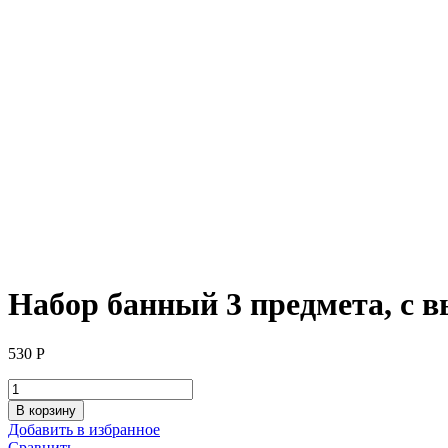
Набор банный 3 предмета, с 
530
Р
Количество
товара
В корзину
Набор
Добавить в избранное
банный
Сравнить