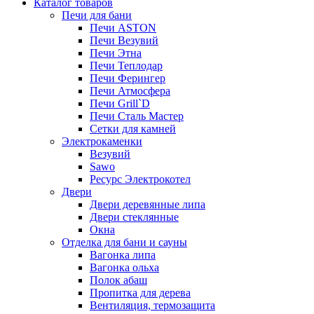
Каталог товаров
Печи для бани
Печи ASTON
Печи Везувий
Печи Этна
Печи Теплодар
Печи Ферингер
Печи Атмосфера
Печи Grill`D
Печи Сталь Мастер
Сетки для камней
Электрокаменки
Везувий
Sawo
Ресурс Электрокотел
Двери
Двери деревянные липа
Двери стеклянные
Окна
Отделка для бани и сауны
Вагонка липа
Вагонка ольха
Полок абаш
Пропитка для дерева
Вентиляция, термозащита