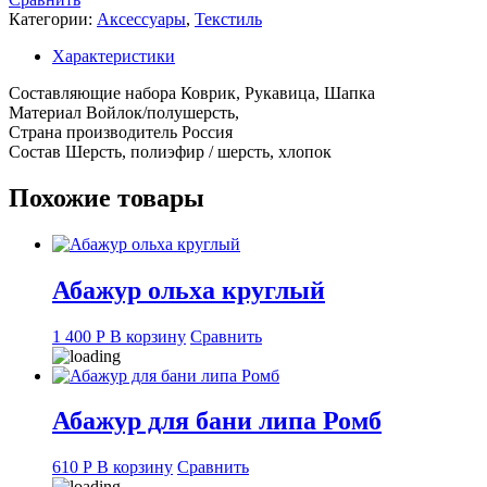
3
Категории:
Аксессуары
,
Текстиль
предмета,
с
Характеристики
вышивкой,
в
Составляющие набора Коврик, Рукавица, Шапка
ассортименте
Материал Войлок/полушерсть,
Страна производитель Россия
Состав Шерсть, полиэфир / шерсть, хлопок
Похожие товары
Абажур ольха круглый
1 400
Р
В корзину
Сравнить
Абажур для бани липа Ромб
610
Р
В корзину
Сравнить