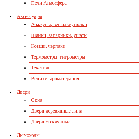
Печи Атмосфера
Аксессуары
Абажуры, вешалки, полки
Шайки, запарники, ушаты
Ковши, черпаки
Термометры, гигрометры
Текстиль
Веники, ароматерапия
Двери
Окна
Двери деревянные липа
Двери стеклянные
Дымоходы