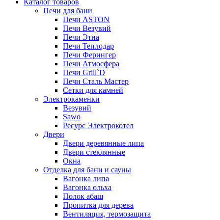
Каталог товаров
Печи для бани
Печи ASTON
Печи Везувий
Печи Этна
Печи Теплодар
Печи Ферингер
Печи Атмосфера
Печи Grill`D
Печи Сталь Мастер
Сетки для камней
Электрокаменки
Везувий
Sawo
Ресурс Электрокотел
Двери
Двери деревянные липа
Двери стеклянные
Окна
Отделка для бани и сауны
Вагонка липа
Вагонка ольха
Полок абаш
Пропитка для дерева
Вентиляция, термозащита