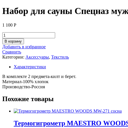
Набор для сауны Спецназ му
1 100
Р
Количество
товара
В корзину
Набор
Добавить в избранное
для
Сравнить
сауны
Категории:
Аксессуары
,
Текстиль
Спецназ
мужской
Характеристики
В комплекте 2 предмета-килт и берет.
Материал-100% хлопок
Производство-Россия
Похожие товары
Термогигрометр MAESTRO WOODS