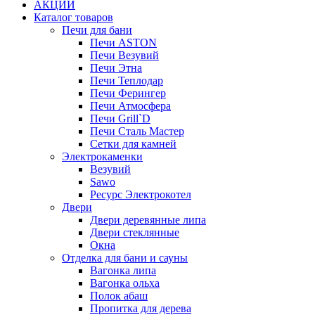
АКЦИИ
Каталог товаров
Печи для бани
Печи ASTON
Печи Везувий
Печи Этна
Печи Теплодар
Печи Ферингер
Печи Атмосфера
Печи Grill`D
Печи Сталь Мастер
Сетки для камней
Электрокаменки
Везувий
Sawo
Ресурс Электрокотел
Двери
Двери деревянные липа
Двери стеклянные
Окна
Отделка для бани и сауны
Вагонка липа
Вагонка ольха
Полок абаш
Пропитка для дерева