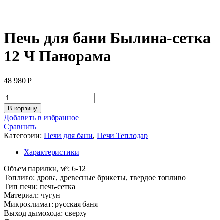
Печь для бани Былина-сетка
12 Ч Панорама
48 980
Р
Количество
товара
В корзину
Печь
Добавить в избранное
для
Сравнить
бани
Категории:
Печи для бани
,
Печи Теплодар
Былина-
сетка
Характеристики
12
Ч
Объем парилки, м³: 6-12
Панорама
Топливо: дрова, древесные брикеты, твердое топливо
Тип печи: печь-сетка
Материал: чугун
Микроклимат: русская баня
Выход дымохода: сверху