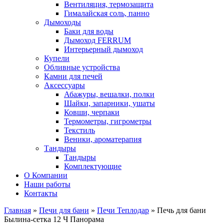
Вентиляция, термозащита
Гималайская соль, панно
Дымоходы
Баки для воды
Дымоход FERRUM
Интерьерный дымоход
Купели
Обливные устройства
Камни для печей
Аксессуары
Абажуры, вешалки, полки
Шайки, запарники, ушаты
Ковши, черпаки
Термометры, гигрометры
Текстиль
Веники, ароматерапия
Тандыры
Тандыры
Комплектующие
О Компании
Наши работы
Контакты
Главная
»
Печи для бани
»
Печи Теплодар
» Печь для бани
Былина-сетка 12 Ч Панорама