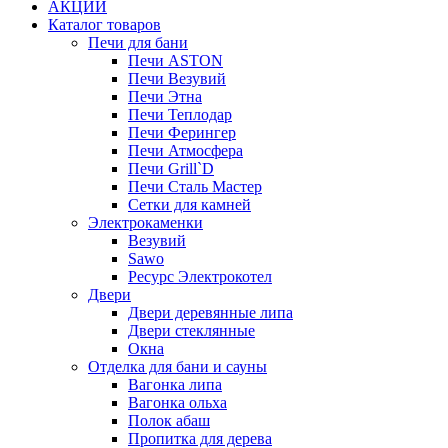
АКЦИИ
Каталог товаров
Печи для бани
Печи ASTON
Печи Везувий
Печи Этна
Печи Теплодар
Печи Ферингер
Печи Атмосфера
Печи Grill`D
Печи Сталь Мастер
Сетки для камней
Электрокаменки
Везувий
Sawo
Ресурс Электрокотел
Двери
Двери деревянные липа
Двери стеклянные
Окна
Отделка для бани и сауны
Вагонка липа
Вагонка ольха
Полок абаш
Пропитка для дерева