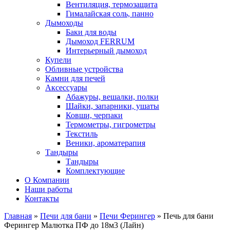
Вентиляция, термозащита
Гималайская соль, панно
Дымоходы
Баки для воды
Дымоход FERRUM
Интерьерный дымоход
Купели
Обливные устройства
Камни для печей
Аксессуары
Абажуры, вешалки, полки
Шайки, запарники, ушаты
Ковши, черпаки
Термометры, гигрометры
Текстиль
Веники, ароматерапия
Тандыры
Тандыры
Комплектующие
О Компании
Наши работы
Контакты
Главная
»
Печи для бани
»
Печи Ферингер
» Печь для бани
Ферингер Малютка ПФ до 18м3 (Лайн)