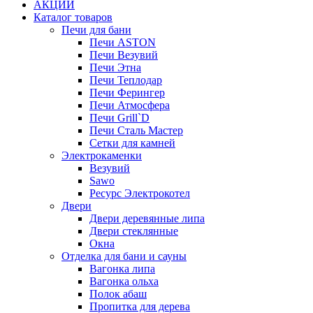
АКЦИИ
Каталог товаров
Печи для бани
Печи ASTON
Печи Везувий
Печи Этна
Печи Теплодар
Печи Ферингер
Печи Атмосфера
Печи Grill`D
Печи Сталь Мастер
Сетки для камней
Электрокаменки
Везувий
Sawo
Ресурс Электрокотел
Двери
Двери деревянные липа
Двери стеклянные
Окна
Отделка для бани и сауны
Вагонка липа
Вагонка ольха
Полок абаш
Пропитка для дерева