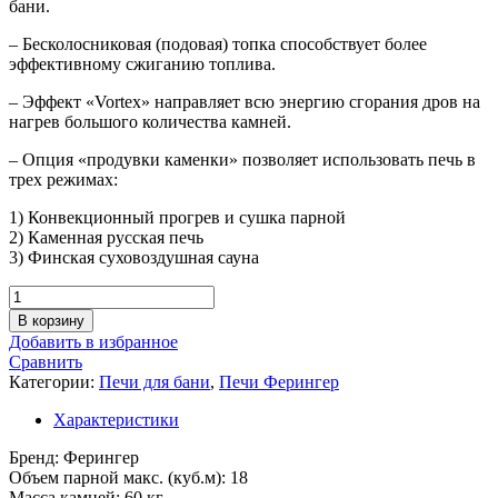
бани.
– Бесколосниковая (подовая) топка способствует более
эффективному сжиганию топлива.
– Эффект «Vortex» направляет всю энергию сгорания дров на
нагрев большого количества камней.
– Опция «продувки каменки» позволяет использовать печь в
трех режимах:
1) Конвекционный прогрев и сушка парной
2) Каменная русская печь
3) Финская суховоздушная сауна
Количество
товара
В корзину
Печь
Добавить в избранное
для
Сравнить
бани
Категории:
Печи для бани
,
Печи Ферингер
Ферингер
Малютка
Характеристики
ПФ
до
Брeнд: Ферингер
18м3
Объем парной макс. (куб.м): 18
(Лайн)
Масса камней: 60 кг