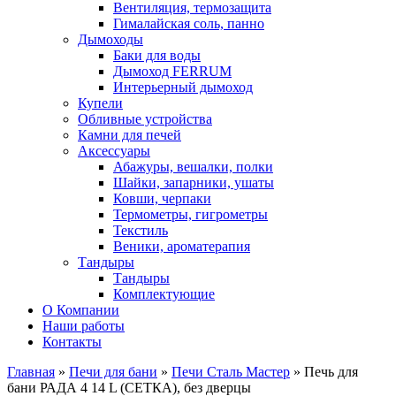
Вентиляция, термозащита
Гималайская соль, панно
Дымоходы
Баки для воды
Дымоход FERRUM
Интерьерный дымоход
Купели
Обливные устройства
Камни для печей
Аксессуары
Абажуры, вешалки, полки
Шайки, запарники, ушаты
Ковши, черпаки
Термометры, гигрометры
Текстиль
Веники, ароматерапия
Тандыры
Тандыры
Комплектующие
О Компании
Наши работы
Контакты
Главная
»
Печи для бани
»
Печи Сталь Мастер
» Печь для
бани РАДА 4 14 L (СЕТКА), без дверцы