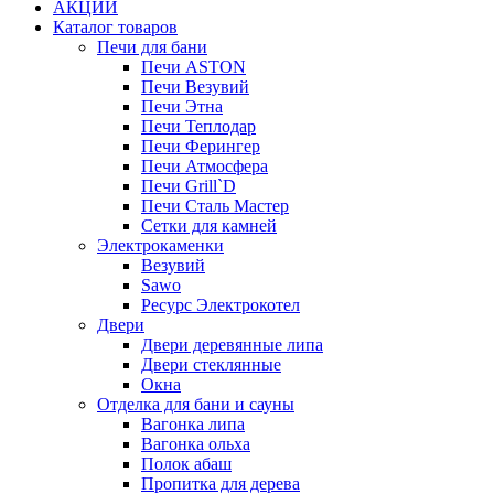
АКЦИИ
Каталог товаров
Печи для бани
Печи ASTON
Печи Везувий
Печи Этна
Печи Теплодар
Печи Ферингер
Печи Атмосфера
Печи Grill`D
Печи Сталь Мастер
Сетки для камней
Электрокаменки
Везувий
Sawo
Ресурс Электрокотел
Двери
Двери деревянные липа
Двери стеклянные
Окна
Отделка для бани и сауны
Вагонка липа
Вагонка ольха
Полок абаш
Пропитка для дерева