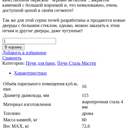
каменкой с большой воронкой и, что немаловажно, очень
доступной ценой в своём сегменте!
Так же для этой серии печей разработаны и продаются новые
дверцы с большим стеклом, однако, можно заказать к этим
печам и другие дверцы, даже чугунные!
Количество
товара
В корзину
Печь
Добавить в избранное
для
Сравнить
бани
Категории:
Печи для бани
,
Печи Сталь Мастер
РАДА
4
Характеристики
14
L
Объём парильного помещения куб.м,
16
(СЕТКА),
max
без
Диаметр дымохода, мм
115
дверцы
жаропрочная сталь 4
Материал изготовления
мм
Топливо
дрова
Масса камней, кг
60
Вес МАХ, кг
72,6