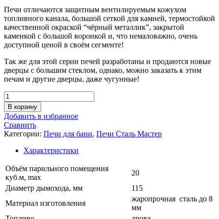
Печи отличаются защитным вентилируемым кожухом
топливного канала, большой сеткой для камней, термостойкой
качественной окраской “чёрный металлик”, закрытой
каменкой с большой воронкой и, что немаловажно, очень
доступной ценой в своём сегменте!
Так же для этой серии печей разработаны и продаются новые
дверцы с большим стеклом, однако, можно заказать к этим
печам и другие дверцы, даже чугунные!
Количество
товара
В корзину
Печь
Добавить в избранное
для
Сравнить
бани
Категории:
Печи для бани
,
Печи Сталь Мастер
РАДА
8
Характеристики
18
L
Объём парильного помещения
20
(СЕТКА),
куб.м, max
без
Диаметр дымохода, мм
115
дверцы
жаропрочная сталь до 8
Материал изготовления
мм
Топливо
дрова