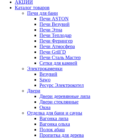
АКЦИИ
Каталог товаров
Печи для бани
Печи ASTON
Печи Везувий
Печи Этна
Печи Теплодар
Печи Ферингер
Печи Атмосфера
Печи Grill`D
Печи Сталь Мастер
Сетки для камней
Электрокаменки
Везувий
Sawo
Ресурс Электрокотел
Двери
Двери деревянные липа
Двери стеклянные
Окна
Отделка для бани и сауны
Вагонка липа
Вагонка ольха
Полок абаш
Пропитка для дерева