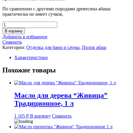
По сравнению с другими породами древесина абаша
практически не имеет сучков,
Количество
товара
В корзину
Полок
Добавить в избранное
абаш
Сравнить
(Африка),
Категории:
Отделка для бани и сауны
,
Полок абаш
26х95
мм.,
Характеристики
длина
2,45
Похожие товары
м.
Масло для дерева “Живица”
Традиционное, 1 л
1 105
Р
В корзину
Сравнить