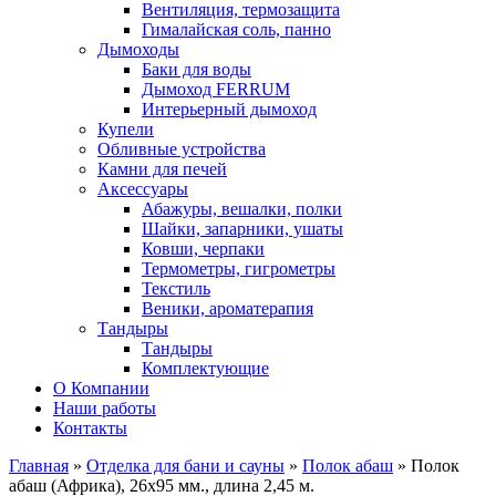
Вентиляция, термозащита
Гималайская соль, панно
Дымоходы
Баки для воды
Дымоход FERRUM
Интерьерный дымоход
Купели
Обливные устройства
Камни для печей
Аксессуары
Абажуры, вешалки, полки
Шайки, запарники, ушаты
Ковши, черпаки
Термометры, гигрометры
Текстиль
Веники, ароматерапия
Тандыры
Тандыры
Комплектующие
О Компании
Наши работы
Контакты
Главная
»
Отделка для бани и сауны
»
Полок абаш
» Полок
абаш (Африка), 26х95 мм., длина 2,45 м.