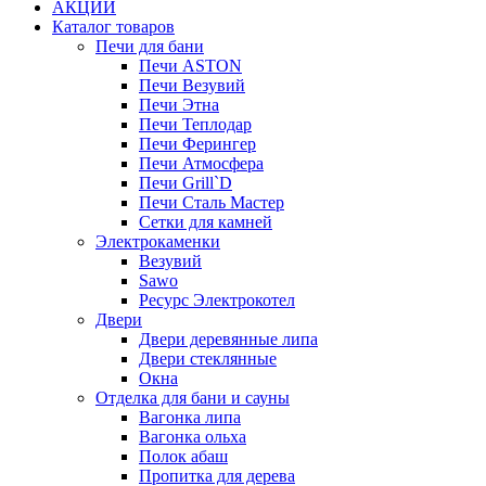
АКЦИИ
Каталог товаров
Печи для бани
Печи ASTON
Печи Везувий
Печи Этна
Печи Теплодар
Печи Ферингер
Печи Атмосфера
Печи Grill`D
Печи Сталь Мастер
Сетки для камней
Электрокаменки
Везувий
Sawo
Ресурс Электрокотел
Двери
Двери деревянные липа
Двери стеклянные
Окна
Отделка для бани и сауны
Вагонка липа
Вагонка ольха
Полок абаш
Пропитка для дерева