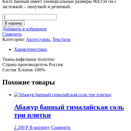
Килт банный имеет универсальные размеры 90х150 см с
застежкой – липучкой и резинкой.
Количество
товара
В корзину
Полотенце
Добавить в избранное
для
Сравнить
бани
Категории:
Аксессуары
,
Текстиль
«Сердечки»
женское
Характеристики
парео,80х150±4
см,
Ткань-вафельное полотно
100%
Страна производитель Россия
хлопок,
Состав Хлопок 100%
ваф.
полотно,
Похожие товары
160
гр/
м2
Абажур банный гималайская соль
три плитки
2 200
Р
В корзину
Сравнить