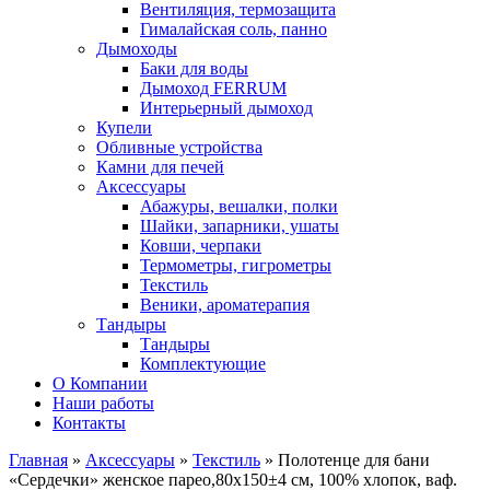
Вентиляция, термозащита
Гималайская соль, панно
Дымоходы
Баки для воды
Дымоход FERRUM
Интерьерный дымоход
Купели
Обливные устройства
Камни для печей
Аксессуары
Абажуры, вешалки, полки
Шайки, запарники, ушаты
Ковши, черпаки
Термометры, гигрометры
Текстиль
Веники, ароматерапия
Тандыры
Тандыры
Комплектующие
О Компании
Наши работы
Контакты
Главная
»
Аксессуары
»
Текстиль
» Полотенце для бани
«Сердечки» женское парео,80х150±4 см, 100% хлопок, ваф.