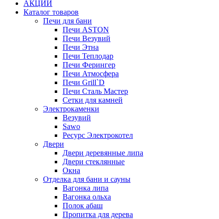
АКЦИИ
Каталог товаров
Печи для бани
Печи ASTON
Печи Везувий
Печи Этна
Печи Теплодар
Печи Ферингер
Печи Атмосфера
Печи Grill`D
Печи Сталь Мастер
Сетки для камней
Электрокаменки
Везувий
Sawo
Ресурс Электрокотел
Двери
Двери деревянные липа
Двери стеклянные
Окна
Отделка для бани и сауны
Вагонка липа
Вагонка ольха
Полок абаш
Пропитка для дерева