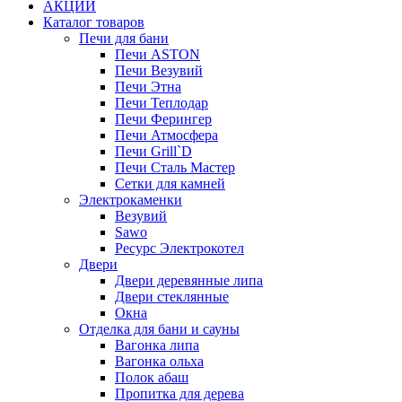
АКЦИИ
Каталог товаров
Печи для бани
Печи ASTON
Печи Везувий
Печи Этна
Печи Теплодар
Печи Ферингер
Печи Атмосфера
Печи Grill`D
Печи Сталь Мастер
Сетки для камней
Электрокаменки
Везувий
Sawo
Ресурс Электрокотел
Двери
Двери деревянные липа
Двери стеклянные
Окна
Отделка для бани и сауны
Вагонка липа
Вагонка ольха
Полок абаш
Пропитка для дерева