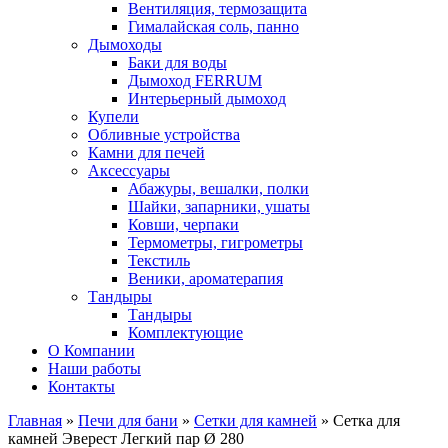
Вентиляция, термозащита
Гималайская соль, панно
Дымоходы
Баки для воды
Дымоход FERRUM
Интерьерный дымоход
Купели
Обливные устройства
Камни для печей
Аксессуары
Абажуры, вешалки, полки
Шайки, запарники, ушаты
Ковши, черпаки
Термометры, гигрометры
Текстиль
Веники, ароматерапия
Тандыры
Тандыры
Комплектующие
О Компании
Наши работы
Контакты
Главная
»
Печи для бани
»
Сетки для камней
» Сетка для
камней Эверест Легкий пар Ø 280