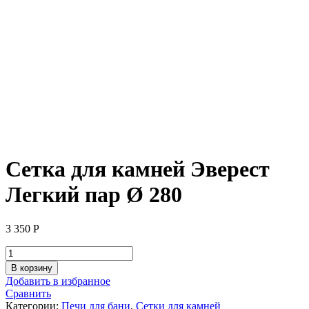
Сетка для камней Эверест
Легкий пар Ø 280
3 350
Р
Количество
товара
В корзину
Сетка
Добавить в избранное
для
Сравнить
камней
Категории:
Печи для бани
,
Сетки для камней