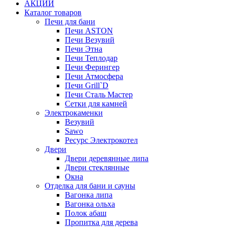
АКЦИИ
Каталог товаров
Печи для бани
Печи ASTON
Печи Везувий
Печи Этна
Печи Теплодар
Печи Ферингер
Печи Атмосфера
Печи Grill`D
Печи Сталь Мастер
Сетки для камней
Электрокаменки
Везувий
Sawo
Ресурс Электрокотел
Двери
Двери деревянные липа
Двери стеклянные
Окна
Отделка для бани и сауны
Вагонка липа
Вагонка ольха
Полок абаш
Пропитка для дерева