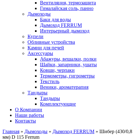
Вентиляция, термозащита
Гималайская соль, панно
Дымоходы
Баки для воды
Дымоход FERRUM
Интерьерный дымоход
Купели
Обливные устройства
Камни для печей
Аксессуары
Абажуры, вешалки, полки
Шайки, запарники, ушаты
Ковши, черпаки
Термометры, гигрометры
Текстиль
Веники, ароматерапия
Тандыры
Тандыры
Комплектующие
О Компании
Наши работы
Контакты
Главная
»
Дымоходы
»
Дымоход FERRUM
» Шибер (430/0,8
мм) D 115 Ferrum