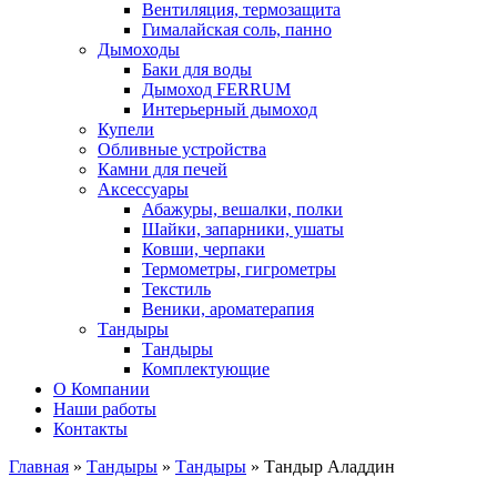
Вентиляция, термозащита
Гималайская соль, панно
Дымоходы
Баки для воды
Дымоход FERRUM
Интерьерный дымоход
Купели
Обливные устройства
Камни для печей
Аксессуары
Абажуры, вешалки, полки
Шайки, запарники, ушаты
Ковши, черпаки
Термометры, гигрометры
Текстиль
Веники, ароматерапия
Тандыры
Тандыры
Комплектующие
О Компании
Наши работы
Контакты
Главная
»
Тандыры
»
Тандыры
» Тандыр Аладдин