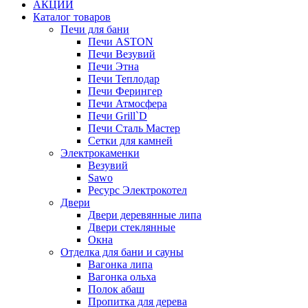
АКЦИИ
Каталог товаров
Печи для бани
Печи ASTON
Печи Везувий
Печи Этна
Печи Теплодар
Печи Ферингер
Печи Атмосфера
Печи Grill`D
Печи Сталь Мастер
Сетки для камней
Электрокаменки
Везувий
Sawo
Ресурс Электрокотел
Двери
Двери деревянные липа
Двери стеклянные
Окна
Отделка для бани и сауны
Вагонка липа
Вагонка ольха
Полок абаш
Пропитка для дерева