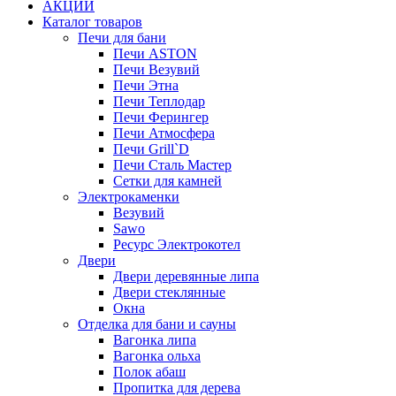
АКЦИИ
Каталог товаров
Печи для бани
Печи ASTON
Печи Везувий
Печи Этна
Печи Теплодар
Печи Ферингер
Печи Атмосфера
Печи Grill`D
Печи Сталь Мастер
Сетки для камней
Электрокаменки
Везувий
Sawo
Ресурс Электрокотел
Двери
Двери деревянные липа
Двери стеклянные
Окна
Отделка для бани и сауны
Вагонка липа
Вагонка ольха
Полок абаш
Пропитка для дерева