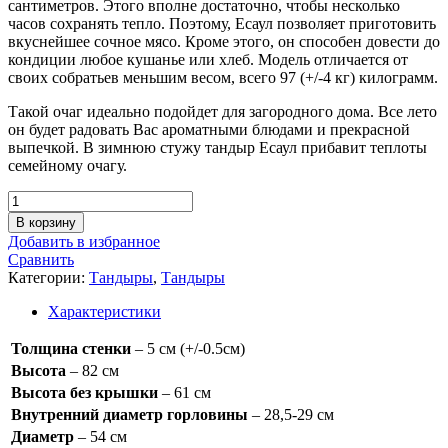
сантиметров. Этого вполне достаточно, чтобы несколько
часов сохранять тепло. Поэтому, Есаул позволяет приготовить
вкуснейшее сочное мясо. Кроме этого, он способен довести до
кондиции любое кушанье или хлеб. Модель отличается от
своих собратьев меньшим весом, всего 97 (+/-4 кг) килограмм.
Такой очаг идеально подойдет для загородного дома. Все лето
он будет радовать Вас ароматными блюдами и прекрасной
выпечкой. В зимнюю стужу тандыр Есаул прибавит теплоты
семейному очагу.
Количество
товара
В корзину
Тандыр
Добавить в избранное
Есаул
Сравнить
с
Категории:
Тандыры
,
Тандыры
откидной
крышкой
Характеристики
Толщина стенки
– 5 см (+/-0.5см)
Высота
– 82 см
Высота без крышки
– 61 см
Внутренний диаметр горловины
– 28,5-29 см
Диаметр
– 54 см