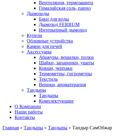
Вентиляция, термозащита
Гималайская соль, панно
Дымоходы
Баки для воды
Дымоход FERRUM
Интерьерный дымоход
Купели
Обливные устройства
Камни для печей
Аксессуары
Абажуры, вешалки, полки
Шайки, запарники, ушаты
Ковши, черпаки
Термометры, гигрометры
Текстиль
Веники, ароматерапия
Тандыры
Тандыры
Комплектующие
О Компании
Наши работы
Контакты
Главная
»
Тандыры
»
Тандыры
» Тандыр СамОбжар