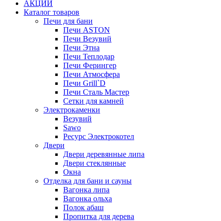
АКЦИИ
Каталог товаров
Печи для бани
Печи ASTON
Печи Везувий
Печи Этна
Печи Теплодар
Печи Ферингер
Печи Атмосфера
Печи Grill`D
Печи Сталь Мастер
Сетки для камней
Электрокаменки
Везувий
Sawo
Ресурс Электрокотел
Двери
Двери деревянные липа
Двери стеклянные
Окна
Отделка для бани и сауны
Вагонка липа
Вагонка ольха
Полок абаш
Пропитка для дерева