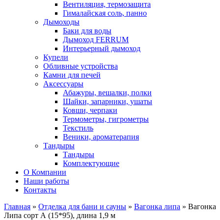
Вентиляция, термозащита
Гималайская соль, панно
Дымоходы
Баки для воды
Дымоход FERRUM
Интерьерный дымоход
Купели
Обливные устройства
Камни для печей
Аксессуары
Абажуры, вешалки, полки
Шайки, запарники, ушаты
Ковши, черпаки
Термометры, гигрометры
Текстиль
Веники, ароматерапия
Тандыры
Тандыры
Комплектующие
О Компании
Наши работы
Контакты
Главная
»
Отделка для бани и сауны
»
Вагонка липа
» Вагонка
Липа сорт А (15*95), длина 1,9 м