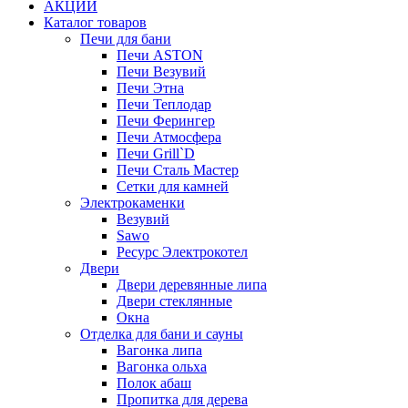
АКЦИИ
Каталог товаров
Печи для бани
Печи ASTON
Печи Везувий
Печи Этна
Печи Теплодар
Печи Ферингер
Печи Атмосфера
Печи Grill`D
Печи Сталь Мастер
Сетки для камней
Электрокаменки
Везувий
Sawo
Ресурс Электрокотел
Двери
Двери деревянные липа
Двери стеклянные
Окна
Отделка для бани и сауны
Вагонка липа
Вагонка ольха
Полок абаш
Пропитка для дерева