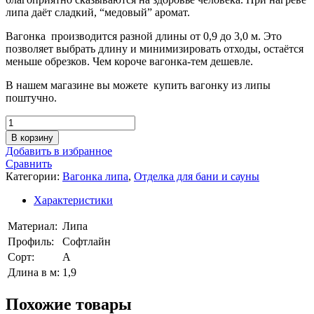
липа даёт сладкий, “медовый” аромат.
Вагонка производится разной длины от 0,9 до 3,0 м. Это
позволяет выбрать длину и минимизировать отходы, остаётся
меньше обрезков. Чем короче вагонка-тем дешевле.
В нашем магазине вы можете купить вагонку из липы
поштучно.
Количество
товара
В корзину
Вагонка
Добавить в избранное
Липа
Сравнить
сорт
Категории:
Вагонка липа
,
Отделка для бани и сауны
А
(15*95),
Характеристики
длина
1,9
Материал:
Липа
м
Профиль:
Софтлайн
Сорт:
А
Длина в м:
1,9
Похожие товары