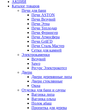
АКЦИИ
Каталог товаров
Печи для бани
Печи ASTON
Печи Везувий
Печи Этна
Печи Теплодар
Печи Ферингер
Печи Атмосфера
Печи Grill`D
Печи Сталь Мастер
Сетки для камней
Электрокаменки
Везувий
Sawo
Ресурс Электрокотел
Двери
Двери деревянные липа
Двери стеклянные
Окна
Отделка для бани и сауны
Вагонка липа
Вагонка ольха
Полок абаш
Пропитка для дерева