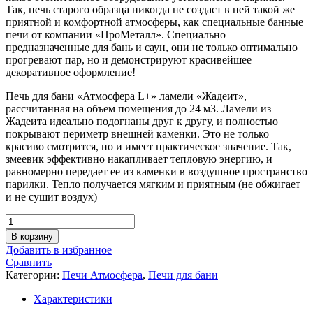
Так, печь старого образца никогда не создаст в ней такой же
приятной и комфортной атмосферы, как специальные банные
печи от компании «ПроМеталл». Специально
предназначенные для бань и саун, они не только оптимально
прогревают пар, но и демонстрируют красивейшее
декоративное оформление!
Печь для бани «Атмосфера L+» ламели «Жадеит»,
рассчитанная на объем помещения до 24 м3. Ламели из
Жадеита идеально подогнаны друг к другу, и полностью
покрывают периметр внешней каменки. Это не только
красиво смотрится, но и имеет практическое значение. Так,
змеевик эффективно накапливает тепловую энергию, и
равномерно передает ее из каменки в воздушное пространство
парилки. Тепло получается мягким и приятным (не обжигает
и не сушит воздух)
Количество
товара
В корзину
Банная
Добавить в избранное
печь
Сравнить
«Атмосфера
Категории:
Печи Атмосфера
,
Печи для бани
L»
Жадеит
Характеристики