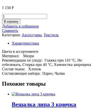
1 150
Р
Количество
товара
В корзину
Набор
Добавить в избранное
для
Сравнить
сауны
Категории:
Аксессуары
,
Текстиль
Экономь
и
Характеристики
Я:полотенце-
парео
Цвета в ассортименте
68*150см,100%
Материал: Махра
хлопок
Рекомендации по уходу: Глажка при 110 °С, Не
320
отбеливать, Стирка при 40 °С, Химчистка запрещена
г/
Состав ткани: Хлопок
м
Составляющие набора: Парео, Чалма
Похожие товары
Вешалка липа 3 крючка