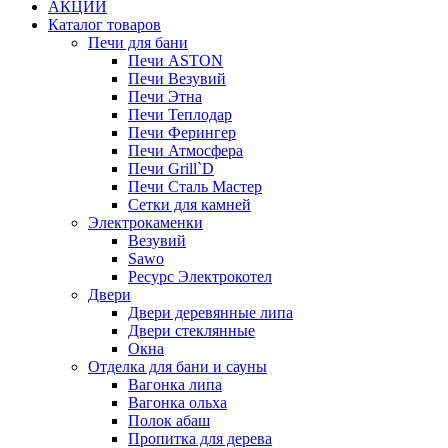
АКЦИИ
Каталог товаров
Печи для бани
Печи ASTON
Печи Везувий
Печи Этна
Печи Теплодар
Печи Ферингер
Печи Атмосфера
Печи Grill`D
Печи Сталь Мастер
Сетки для камней
Электрокаменки
Везувий
Sawo
Ресурс Электрокотел
Двери
Двери деревянные липа
Двери стеклянные
Окна
Отделка для бани и сауны
Вагонка липа
Вагонка ольха
Полок абаш
Пропитка для дерева