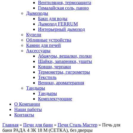
Вентиляция, термозащита
Гималайская соль, панно
Дымоходы
Баки для воды
Дымоход FERRUM
Интерьерный дымоход
Купели
Обливные устройства
Камни для печей
Аксессуары
Абажуры, вешалки, полки
Шайки, запарники, ушаты
Ковши, черпаки
Термометры, гигрометры
Текстиль
Веники, ароматерапия
Тандыры
Тандыры
Комплектующие
О Компании
Наши работы
Контакты
Главная
»
Печи для бани
»
Печи Сталь Мастер
» Печь для
бани РАДА 4 ЗК 18 М (СЕТКА), без дверцы