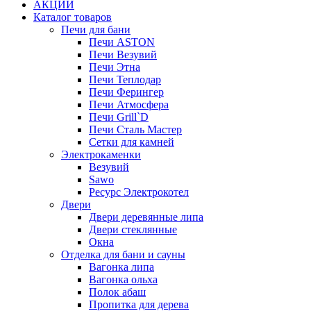
АКЦИИ
Каталог товаров
Печи для бани
Печи ASTON
Печи Везувий
Печи Этна
Печи Теплодар
Печи Ферингер
Печи Атмосфера
Печи Grill`D
Печи Сталь Мастер
Сетки для камней
Электрокаменки
Везувий
Sawo
Ресурс Электрокотел
Двери
Двери деревянные липа
Двери стеклянные
Окна
Отделка для бани и сауны
Вагонка липа
Вагонка ольха
Полок абаш
Пропитка для дерева