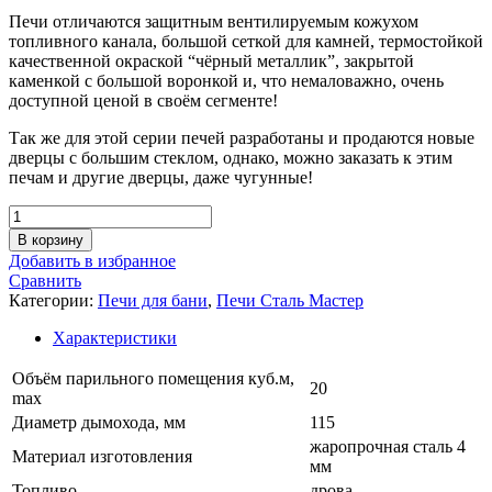
Печи отличаются защитным вентилируемым кожухом
топливного канала, большой сеткой для камней, термостойкой
качественной окраской “чёрный металлик”, закрытой
каменкой с большой воронкой и, что немаловажно, очень
доступной ценой в своём сегменте!
Так же для этой серии печей разработаны и продаются новые
дверцы с большим стеклом, однако, можно заказать к этим
печам и другие дверцы, даже чугунные!
Количество
товара
В корзину
Печь
Добавить в избранное
для
Сравнить
бани
Категории:
Печи для бани
,
Печи Сталь Мастер
РАДА
4
Характеристики
ЗК
18
Объём парильного помещения куб.м,
20
М
max
(СЕТКА),
Диаметр дымохода, мм
115
без
жаропрочная сталь 4
дверцы
Материал изготовления
мм
Топливо
дрова