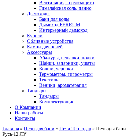
Вентиляция, термозащита
Гималайская соль, панно
Дымоходы
Баки для воды
Дымоход FERRUM
Интерьерный дымоход
Купели
Обливные устройства
Камни для печей
Аксессуары
Абажуры, вешалки, полки
Шайки, запарники, ушаты
Ковши, черпаки
Термометры, гигрометры
Текстиль
Веники, ароматерапия
Тандыры
Тандыры
Комплектующие
О Компании
Наши работы
Контакты
Главная
»
Печи для бани
»
Печи Теплодар
» Печь для бани
Русь-12 ЛУ