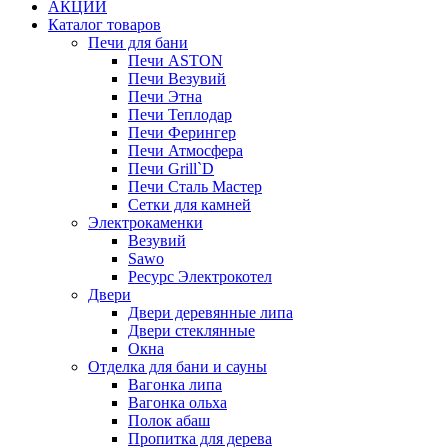
АКЦИИ
Каталог товаров
Печи для бани
Печи ASTON
Печи Везувий
Печи Этна
Печи Теплодар
Печи Ферингер
Печи Атмосфера
Печи Grill`D
Печи Сталь Мастер
Сетки для камней
Электрокаменки
Везувий
Sawo
Ресурс Электрокотел
Двери
Двери деревянные липа
Двери стеклянные
Окна
Отделка для бани и сауны
Вагонка липа
Вагонка ольха
Полок абаш
Пропитка для дерева