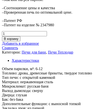
–Соотношение цены и качества
–Проверенная печь по оптимальной цене.
–Патент РФ
–Патент на изделие № 2347980
Количество
товара
В корзину
Печь
Добавить в избранное
для
Сравнить
бани
Категории:
Печи для бани
,
Печи Теплодар
Русь-12
ЛУ
Характеристики
Объем парилки, м³: 6-12
Топливо: дрова, древесные брикеты, твердое топливо
Тип печи: с открытой каменкой
Материал: нержавеющая сталь
Микроклимат: русская баня
Выход дымохода: сверху
Дверца: глухая
Бак: без бака
Дополнительные функции: с выносной топкой
Закладка дров: из парной