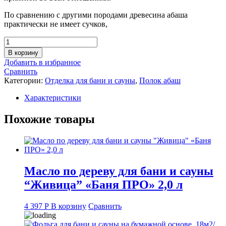
По сравнению с другими породами древесина абаша
практически не имеет сучков,
Количество
товара
В корзину
Полок
Добавить в избранное
абаш
Сравнить
(Африка),
Категории:
Отделка для бани и сауны
,
Полок абаш
26х95
мм.,
Характеристики
длина
2,25
Похожие товары
м.
Масло по дереву для бани и сауны
“Живица” «Баня ПРО» 2,0 л
4 397
Р
В корзину
Сравнить