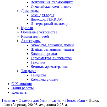
Вентиляция, термозащита
Гималайская соль, панно
Дымоходы
Баки для воды
Дымоход FERRUM
Интерьерный дымоход
Купели
Обливные устройства
Камни для печей
Аксессуары
Абажуры, вешалки, полки
Шайки, запарники, ушаты
Ковши, черпаки
Термометры, гигрометры
Текстиль
Веники, ароматерапия
Тандыры
Тандыры
Комплектующие
О Компании
Наши работы
Контакты
Главная
»
Отделка для бани и сауны
»
Полок абаш
» Полок
абаш (Африка), 26х95 мм., длина 2,25 м.