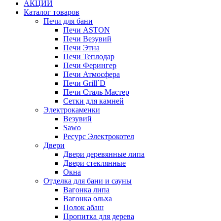
АКЦИИ
Каталог товаров
Печи для бани
Печи ASTON
Печи Везувий
Печи Этна
Печи Теплодар
Печи Ферингер
Печи Атмосфера
Печи Grill`D
Печи Сталь Мастер
Сетки для камней
Электрокаменки
Везувий
Sawo
Ресурс Электрокотел
Двери
Двери деревянные липа
Двери стеклянные
Окна
Отделка для бани и сауны
Вагонка липа
Вагонка ольха
Полок абаш
Пропитка для дерева