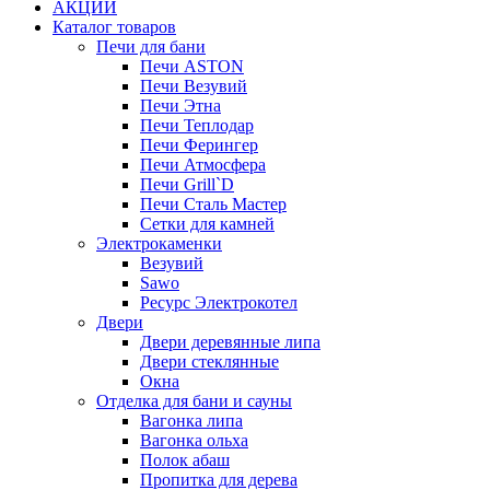
АКЦИИ
Каталог товаров
Печи для бани
Печи ASTON
Печи Везувий
Печи Этна
Печи Теплодар
Печи Ферингер
Печи Атмосфера
Печи Grill`D
Печи Сталь Мастер
Сетки для камней
Электрокаменки
Везувий
Sawo
Ресурс Электрокотел
Двери
Двери деревянные липа
Двери стеклянные
Окна
Отделка для бани и сауны
Вагонка липа
Вагонка ольха
Полок абаш
Пропитка для дерева