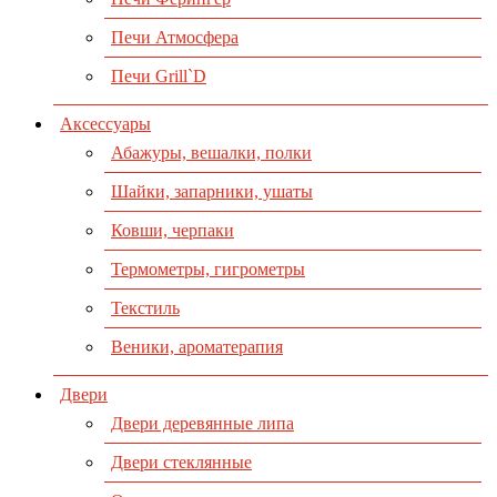
Печи Атмосфера
Печи Grill`D
Аксессуары
Абажуры, вешалки, полки
Шайки, запарники, ушаты
Ковши, черпаки
Термометры, гигрометры
Текстиль
Веники, ароматерапия
Двери
Двери деревянные липа
Двери стеклянные