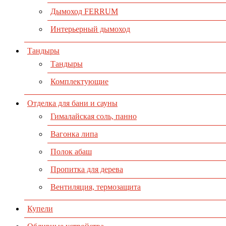
Дымоход FERRUM
Интерьерный дымоход
Тандыры
Тандыры
Комплектующие
Отделка для бани и сауны
Гималайская соль, панно
Вагонка липа
Полок абаш
Пропитка для дерева
Вентиляция, термозащита
Купели