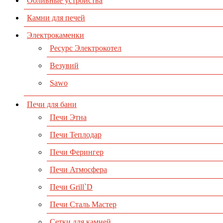
Обливные устройства
Камни для печей
Электрокаменки
Ресурс Электрокотел
Везувий
Sawo
Печи для бани
Печи Этна
Печи Теплодар
Печи Ферингер
Печи Атмосфера
Печи Grill`D
Печи Сталь Мастер
Сетки для камней