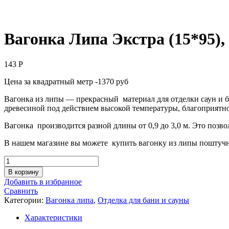
Вагонка Липа Экстра (15*95), 
143
Р
Цена за квадратный метр -1370 руб
Вагонка из липы — прекрасный материал для отделки саун и 
древесиной под действием высокой температуры, благоприятно 
Вагонка производится разной длины от 0,9 до 3,0 м. Это позво
В нашем магазине вы можете купить вагонку из липы поштучн
Количество
товара
В корзину
Вагонка
Добавить в избранное
Липа
Сравнить
Экстра
Категории:
Вагонка липа
,
Отделка для бани и сауны
(15*95),
длина
Характеристики
1,1