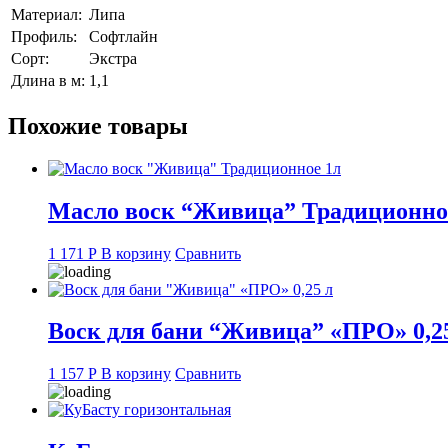
м
Материал:
Липа
Профиль:
Софтлайн
Сорт:
Экстра
Длина в м:
1,1
Похожие товары
Масло воск “Живица” Традиционно
1 171
Р
В корзину
Сравнить
Воск для бани “Живица” «ПРО» 0,2
1 157
Р
В корзину
Сравнить