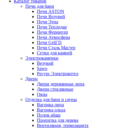
Каталог товаров
Печи для бани
Печи ASTON
Печи Везувий
Печи Этна
Печи Теплодар
Печи Ферингер
Печи Атмосфера
Печи Grill`D
Печи Сталь Мастер
Сетки для камней
Электрокаменки
Везувий
Sawo
Ресурс Электрокотел
Двери
Двери деревянные липа
Двери стеклянные
Окна
Отделка для бани и сауны
Вагонка липа
Вагонка ольха
Полок абаш
Пропитка для дерева
Вентиляция, термозащита