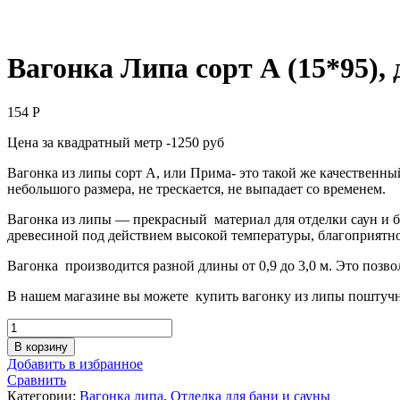
Вагонка Липа сорт А (15*95), 
154
Р
Цена за квадратный метр -1250 руб
Вагонка из липы сорт А, или Прима- это такой же качественн
небольшого размера, не трескается, не выпадает со временем.
Вагонка из липы — прекрасный материал для отделки саун и 
древесиной под действием высокой температуры, благоприятно 
Вагонка производится разной длины от 0,9 до 3,0 м. Это позво
В нашем магазине вы можете купить вагонку из липы поштучн
Количество
товара
В корзину
Вагонка
Добавить в избранное
Липа
Сравнить
сорт
Категории:
Вагонка липа
,
Отделка для бани и сауны