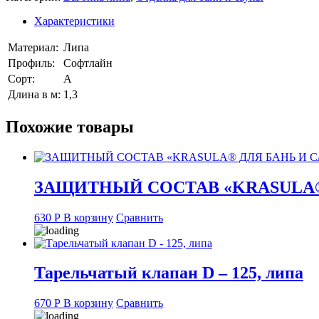
А
(15*95),
Характеристики
длина
1,3
Материал:
Липа
м
Профиль:
Софтлайн
Сорт:
А
Длина в м:
1,3
Похожие товары
ЗАЩИТНЫЙ СОСТАВ «KRASULA® Д
630
Р
В корзину
Сравнить
Тарельчатый клапан D – 125, липа
670
Р
В корзину
Сравнить