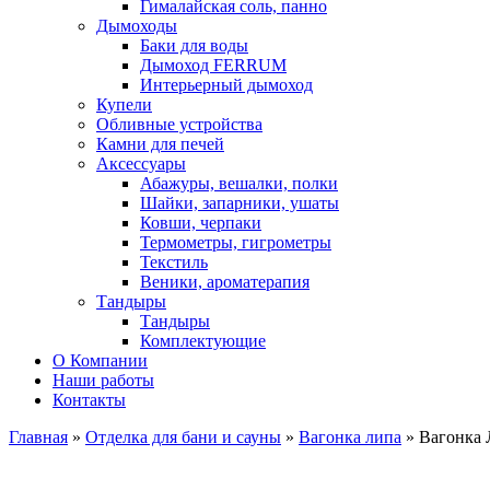
Гималайская соль, панно
Дымоходы
Баки для воды
Дымоход FERRUM
Интерьерный дымоход
Купели
Обливные устройства
Камни для печей
Аксессуары
Абажуры, вешалки, полки
Шайки, запарники, ушаты
Ковши, черпаки
Термометры, гигрометры
Текстиль
Веники, ароматерапия
Тандыры
Тандыры
Комплектующие
О Компании
Наши работы
Контакты
Главная
»
Отделка для бани и сауны
»
Вагонка липа
» Вагонка Л