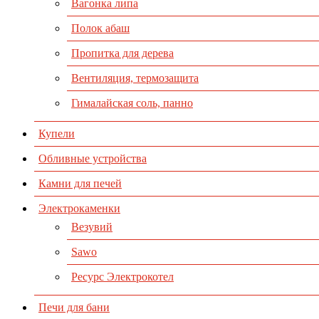
Вагонка липа
Полок абаш
Пропитка для дерева
Вентиляция, термозащита
Гималайская соль, панно
Купели
Обливные устройства
Камни для печей
Электрокаменки
Везувий
Sawo
Ресурс Электрокотел
Печи для бани