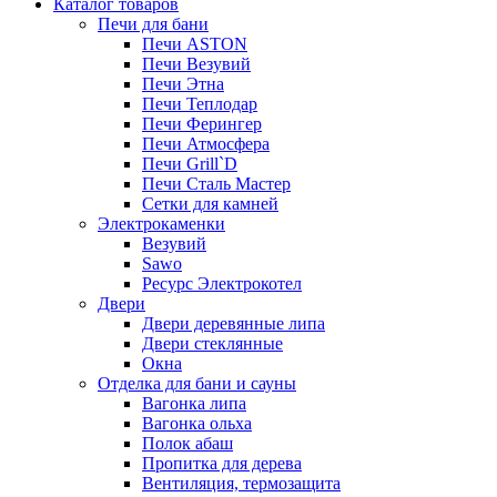
Каталог товаров
Печи для бани
Печи ASTON
Печи Везувий
Печи Этна
Печи Теплодар
Печи Ферингер
Печи Атмосфера
Печи Grill`D
Печи Сталь Мастер
Сетки для камней
Электрокаменки
Везувий
Sawo
Ресурс Электрокотел
Двери
Двери деревянные липа
Двери стеклянные
Окна
Отделка для бани и сауны
Вагонка липа
Вагонка ольха
Полок абаш
Пропитка для дерева
Вентиляция, термозащита